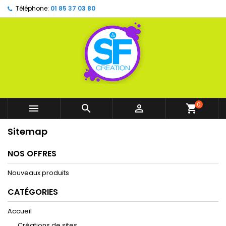
Téléphone:
01 85 37 03 80
0



shopping_cart
Sitemap
NOS OFFRES
Nouveaux produits
CATÉGORIES
Accueil
Créations de sites